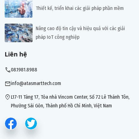
Thiết kế, triển khai các giải pháp phần mềm
Nâng cao độ tin cậy và hiệu quả với các giải
pháp IoT công nghiệp
Liên hệ
call
08.1981.8988
mail
info@atasmarttech.com
location_on
L17-11 Tàng 17, Tòa nhà Vincom Center, Số 72 Lê Thánh Tôn,
Phường Sài Gòn, Thành phố Hồ Chí Minh, Việt Nam