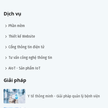
Dịch vụ
chevron_right
Phần mềm
chevron_right
Thiết kế Website
chevron_right
Cổng thông tin điện tử
chevron_right
Tư vấn công nghệ thông tin
chevron_right
AIoT - Sản phẩm IoT
Giải pháp
Y tế thông minh - Giải pháp quản lý bệnh viện