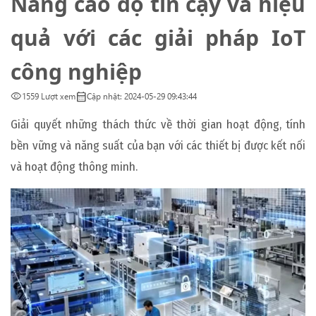
Nâng cao độ tin cậy và hiệu
quả với các giải pháp IoT
công nghiệp
visibility
calendar_month
1559 Lượt xem
Cập nhật: 2024-05-29 09:43:44
Giải quyết những thách thức về thời gian hoạt động, tính
bền vững và năng suất của bạn với các thiết bị được kết nối
và hoạt động thông minh.