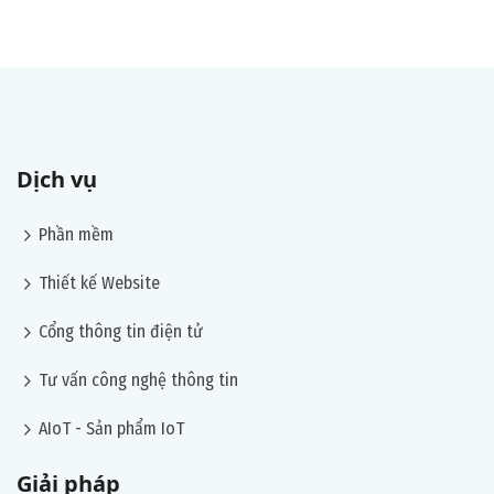
Dịch vụ
chevron_right
Phần mềm
chevron_right
Thiết kế Website
chevron_right
Cổng thông tin điện tử
chevron_right
Tư vấn công nghệ thông tin
chevron_right
AIoT - Sản phẩm IoT
Giải pháp