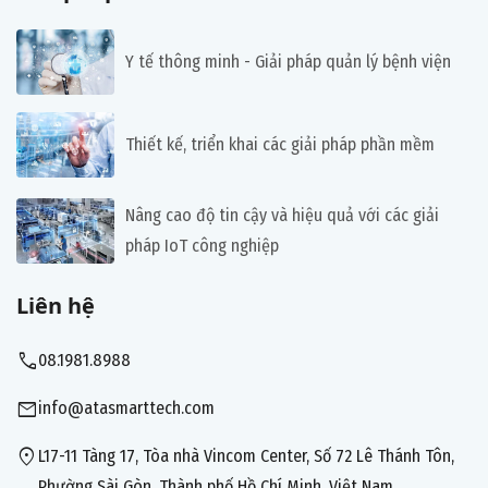
Y tế thông minh - Giải pháp quản lý bệnh viện
Thiết kế, triển khai các giải pháp phần mềm
Nâng cao độ tin cậy và hiệu quả với các giải
pháp IoT công nghiệp
Liên hệ
call
08.1981.8988
mail
info@atasmarttech.com
location_on
L17-11 Tàng 17, Tòa nhà Vincom Center, Số 72 Lê Thánh Tôn,
Phường Sài Gòn, Thành phố Hồ Chí Minh, Việt Nam