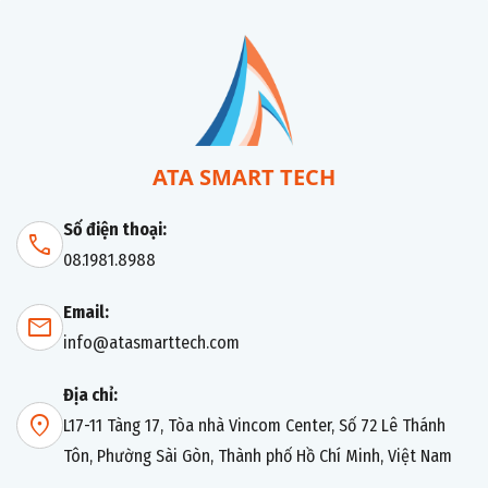
ATA SMART TECH
Số điện thoại:
call
08.1981.8988
Email:
mail
info@atasmarttech.com
Địa chỉ:
location_on
L17-11 Tàng 17, Tòa nhà Vincom Center, Số 72 Lê Thánh
Tôn, Phường Sài Gòn, Thành phố Hồ Chí Minh, Việt Nam