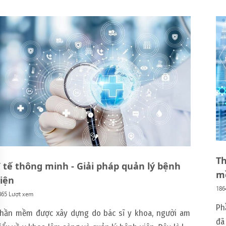
Th
 tế thông minh - Giải pháp quản lý bệnh
m
iện
186
865 Lượt xem
Ph
hần mềm được xây dựng do bác sĩ y khoa, người am
đã được áp dụng 