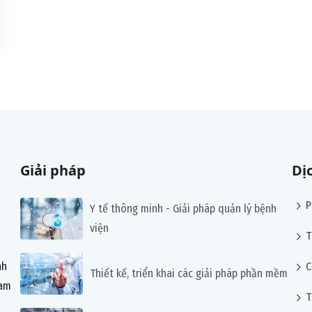
Giải pháp
Dị
chevron_right
P
Y tế thông minh - Giải pháp quản lý bệnh
viện
chevron_right
T
chevron_right
nh
C
Thiết kế, triển khai các giải pháp phần mềm
Nam
chevron_right
T