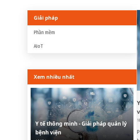
Giải pháp
Phần mềm
AIoT
Xem nhiều nhất
Y
v
1
Y tế thông minh - Giải pháp quản lý
bệnh viện
P