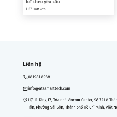
IoT theo yêu cầu
1137 Lượt xem
Liên hệ
call
08.1981.8988
mail
info@atasmarttech.com
location_on
L17-11 Tàng 17, Tòa nhà Vincom Center, Số 72 Lê Thá
Tôn, Phường Sài Gòn, Thành phố Hồ Chí Minh, Việt 