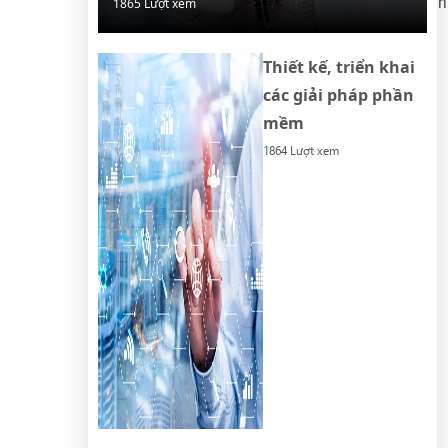
h
1865 Lượt xem
t
n
Thiết kế, triển khai
các giải pháp phần
mềm
1864 Lượt xem