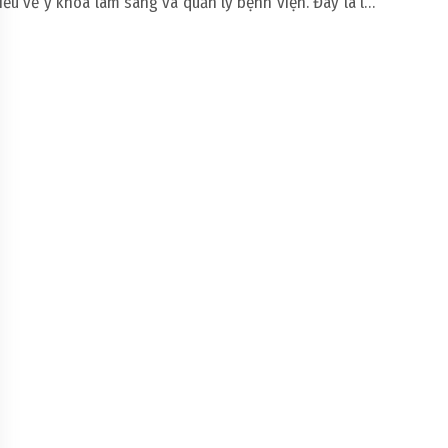
iểu về y khoa lâm sàng và quản lý bệnh viện. Đây là lợi
nhiều mục đích doanh ngh
hế tuyệt đối, giúp sản phẩm đáp ứng đúng yêu cầu của
và
gành y tế.