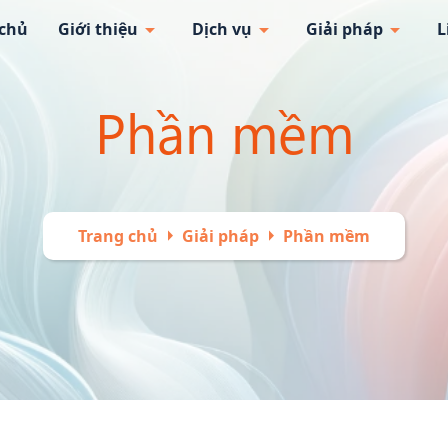
arrow_drop_down
arrow_drop_down
arrow_drop_down
 chủ
Giới thiệu
Dịch vụ
Giải pháp
L
Phần mềm
arrow_right
arrow_right
Trang chủ
Giải pháp
Phần mềm